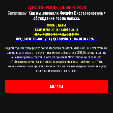
ТУР ПО ИЗРАИЛЮ | НОЯБРЬ 2026
Спектакль:
Как мы хоронили Иосифа Виссарионовича +
обсуждение после показа.
НОВЫЕ ДАТЫ
БЕЭР-ШЕВА 27.11 / ХАЙФА 30.11
ТЕЛЬ-АВИВ 8.04 / АШДОД 11.04
ПРЕДВАРИТЕЛЬНО ТУР БУДЕТ ПЕРЕНЕСЕН НА ЛЕТО 2026 Г.
В одном крупном театре решают поставить смелый спектакль о Сталине. Роли распределены,
декорации установлены, назначен предпремьерный показ для СМИ. Но так случилось, что
незримым зрителем спектакля оказался президент. Через помощника он заявляет:
«Любопытно глянуть, как там моего предшественника показать собираются». После
гневных комментариев президент начинаются мучительные переделки спектакля в угоду
правителям прошлого и настоящего…
БИЛЕТЫ