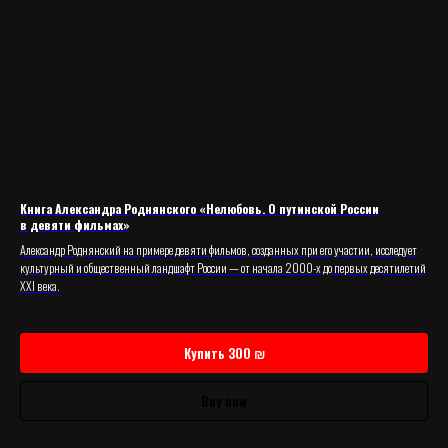
Книга Александра Роднянского «Нелюбовь. О путинской России
в девяти фильмах»
Александр Роднянский на примере девяти фильмов, созданных при его участии, исследует
культурный и общественный ландшафт России — от начала 2000-х до первых десятилетий
XXI века.
Купить 300 ₪
Buy now