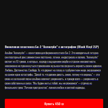
Виниловая пластинка Би-2 "Аллилуйя" с автографом (Black Vinyl 2LP)
Альбом "Аллилуйя" — квинтэссенция фирменного стиля Би-2. Это мелодичный гитарно-
синтезаторный рок с элементами постпанка, готики, индастриала и госпела. "Аллилуйя"
состоит из 10 треков, в которых, наряду с ощущением скорби и страхом неизвестности,
невозможно не проникнуться стремлением музыкантов сохранить верность своим идеалам.
Любовь. Достоинство. Свобода. То, что держит на плаву в турбулентном мире, оказавшемся
на самом краю катастрофы. "Делай то, что должен делать, смело, потому что веришь" — эти
слова из заглавной песни альбома вселяют уверенность, и прежде всего — уверенность в
своих собственных силах. "Мы будем жить с тобой, мы не сломаемся" — строчка из
финального трека "Личное пространство", полного любви и светлой надежды.
Купить 450 ₪