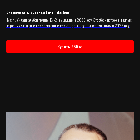
Виниловая пластинка Би-2 "Mashup"
"Mashup" - лайв альбом группы Би-2, вышедший в 2023 году. Это сборник треков, взятых
из разных электрических и симфонических концертов группы, состоявшихся в 2022 году.
Купить 350 ₪