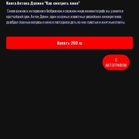
Книга Антона Долина "Как смотреть кино"
Самое важное и интересное о безбрежном и сложном мире кинематографа вы узнаете в
кратчайший срок. Антон Долин, один из самых известных российских кинокритиков,
разобрал главные вопросы о кино и постарался дать на них простые и внятные ответы.
Купить 200 ₪
С
АВТОГРАФОМ