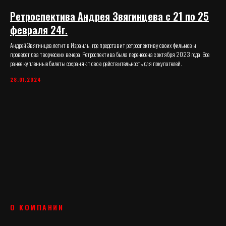
Ретроспектива Андрея Звягинцева с 21 по 25
февраля 24г.
Андрей Звягинцев летит в Израиль, где представит ретроспективу своих фильмов и
проведет два творческих вечера. Ретроспектива была перенесена с октября 2023 года. Все
ранее купленные билеты сохраняют свою действительность для покупателей.
28.01.2024
О КОМПАНИИ