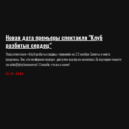
Новая дата премьеры спектакля "Клуб
разбитых сердец"
Показ спектакля «Клуб разбитых сердец» перенесён на 23 ноября. Билеты и места
сохранены. Тем, кто не оформил возврат, доступен ваучер на кинопоказ. За ваучером пишите
на sales@playhouse.email. Спасибо, что вы с нами!
14.07.2025