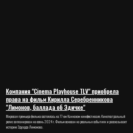
Компания "Cinema Playhouse TLV" приобрела
права на фильм Кирилла Серебренникова
"Лимонов, баллада об Эдичке"
Мировая премьера фильма состоялась на 77-ом Каннском кинофестивале. Кинотеатральный
релиз запланирован на осень 2024 г. Фильм основан на реальных событиях и рассказывает
историю Эдуарда Лимонова.