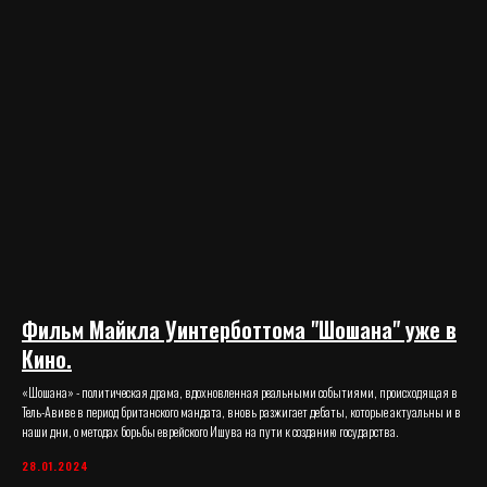
Фильм Майкла Уинтерботтома "Шошана" уже в
Кино.
«Шошана» - политическая драма, вдохновленная реальными событиями, происходящая в
Тель-Авиве в период британского мандата, вновь разжигает дебаты, которые актуальны и в
наши дни, о методах борьбы еврейского Ишува на пути к созданию государства.
28.01.2024